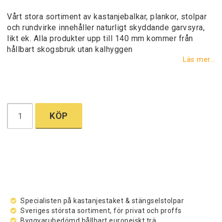
Lägg till i favoritlistan
Vårt stora sortiment av kastanjebalkar, plankor, stolpar
och rundvirke innehåller naturligt skyddande garvsyra,
likt ek. Alla produkter upp till 140 mm kommer från
hållbart skogsbruk utan kalhyggen
Läs mer...
KÖP
Specialisten på kastanjestaket & stängselstolpar
Sveriges största sortiment, för privat och proffs
Byggvarubedömd hållbart europeiskt trä