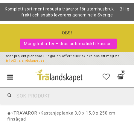
Komplett sortiment robusta trävaror för utomhusbruk ⎸ Billig
frakt och snabb leverans genom hela Sverige
OBS!
Mängdrabatter – dras automatiskt i kassan.
Stor projekt planerad? Begär en offert eller skicka oss ett mejl via
info@tralandskapet.se
0
Toggle
navigation
TRÄVAROR
Kastanjeplanka 3,0 x 15,0 x 250 cm
finsågad