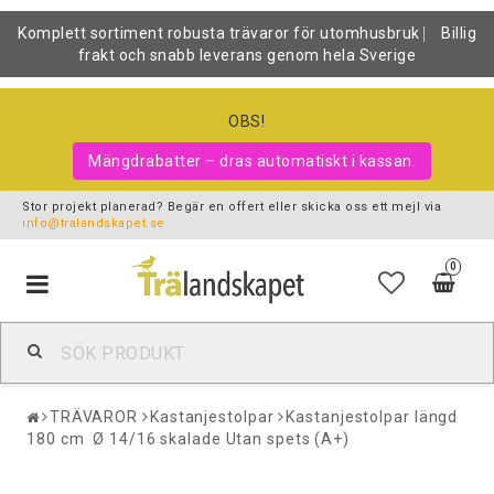
Komplett sortiment robusta trävaror för utomhusbruk ⎸ Billig
frakt och snabb leverans genom hela Sverige
OBS!
Mängdrabatter – dras automatiskt i kassan.
Stor projekt planerad? Begär en offert eller skicka oss ett mejl via
info@tralandskapet.se
0
Toggle
navigation
TRÄVAROR
Kastanjestolpar
Kastanjestolpar längd
180 cm Ø 14/16 skalade Utan spets (A+)