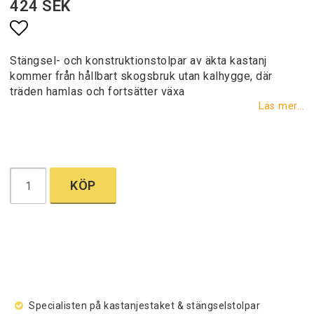
424 SEK
Lägg till i favoritlistan
Stängsel- och konstruktionstolpar av äkta kastanj
kommer från hållbart skogsbruk utan kalhygge, där
träden hamlas och fortsätter växa
Läs mer...
KÖP
Specialisten på kastanjestaket & stängselstolpar