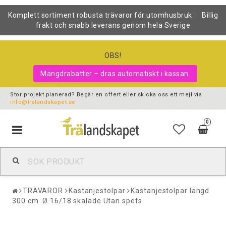
Komplett sortiment robusta trävaror för utomhusbruk ⎸ Billig
frakt och snabb leverans genom hela Sverige
OBS!
Mängdrabatter – dras automatiskt i kassan.
Stor projekt planerad? Begär en offert eller skicka oss ett mejl via
info@tralandskapet.se
0
Toggle
navigation
TRÄVAROR
Kastanjestolpar
Kastanjestolpar längd
300 cm Ø 16/18 skalade Utan spets