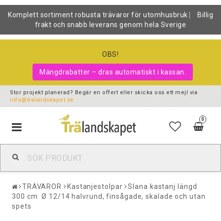
Komplett sortiment robusta trävaror för utomhusbruk ⎸ Billig
frakt och snabb leverans genom hela Sverige
OBS!
Mängdrabatter – dras automatiskt i kassan.
Stor projekt planerad? Begär en offert eller skicka oss ett mejl via
info@tralandskapet.se
0
Toggle
navigation
TRÄVAROR
Kastanjestolpar
Slana kastanj längd
300 cm Ø 12/14 halvrund, finsågade, skalade och utan
spets