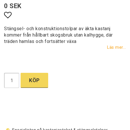
0 SEK
Lägg till i favoritlistan
Stängsel- och konstruktionstolpar av äkta kastanj
kommer från hållbart skogsbruk utan kalhygge, där
träden hamlas och fortsätter växa
Läs mer...
KÖP