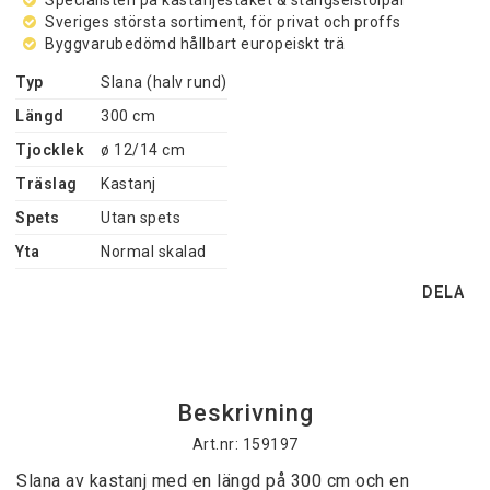
Specialisten på kastanjestaket & stängselstolpar
Sveriges största sortiment, för privat och proffs
Byggvarubedömd hållbart europeiskt trä
Typ
Slana (halv rund)
Längd
300 cm
Tjocklek
ø 12/14 cm
Träslag
Kastanj
Spets
Utan spets
Yta
Normal skalad
DELA
Beskrivning
Art.nr: 159197
Slana av kastanj med en längd på 300 cm och en 