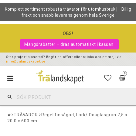
Komplett sortiment robusta trävaror för utomhusbruk ⎸ Billig
frakt och snabb leverans genom hela Sverige
OBS!
Mängdrabatter – dras automatiskt i kassan.
Stor projekt planerad? Begär en offert eller skicka oss ett mejl via
info@tralandskapet.se
0
Toggle
navigation
TRÄVAROR
Regel finsågad, Lärk/ Douglasgran 7,5 x
20,0 x 600 cm