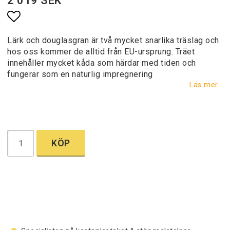
2 019 SEK
Lägg till i favoritlistan
Lärk och douglasgran är två mycket snarlika träslag och
hos oss kommer de alltid från EU-ursprung. Träet
innehåller mycket kåda som härdar med tiden och
fungerar som en naturlig impregnering
Läs mer...
KÖP