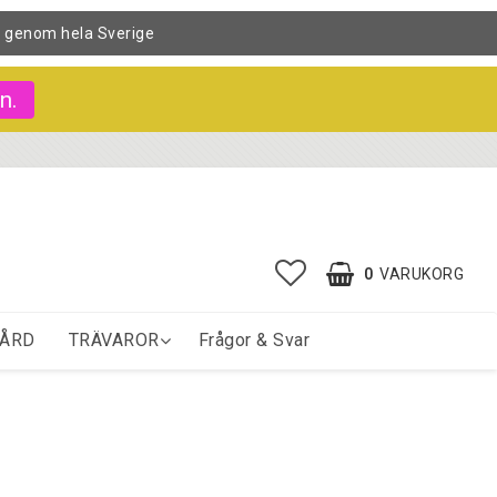
s genom hela Sverige
n.
0
VARUKORG
ÅRD
TRÄVAROR
Frågor & Svar