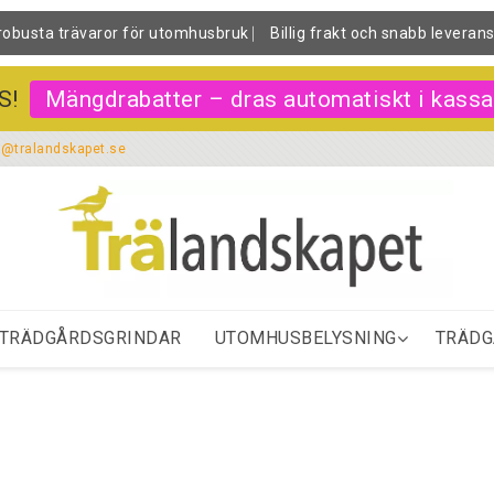
robusta trävaror för utomhusbruk ⎸ Billig frakt och snabb leveran
S!
Mängdrabatter – dras automatiskt i kassa
o@tralandskapet.se
TRÄDGÅRDSGRINDAR
UTOMHUSBELYSNING
TRÄDG